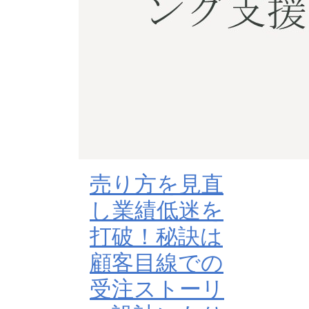
売り方を見直
し業績低迷を
打破！秘訣は
顧客目線での
受注ストーリ