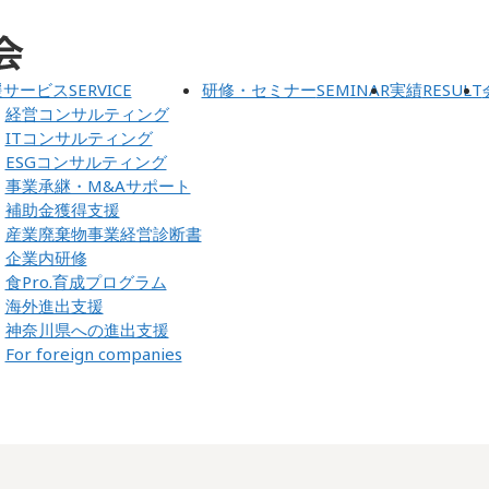
援サービス
SERVICE
研修・セミナー
SEMINAR
実績
RESULT
経営コンサルティング
ITコンサルティング
ESGコンサルティング
事業承継・M&Aサポート
補助金獲得支援
産業廃棄物事業経営診断書
企業内研修
食Pro.育成プログラム
海外進出支援
神奈川県への進出支援
For foreign companies