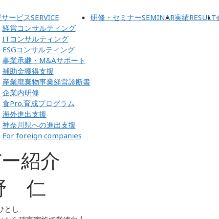
援サービス
SERVICE
研修・セミナー
SEMINAR
実績
RESULT
経営コンサルティング
ITコンサルティング
ESGコンサルティング
事業承継・M&Aサポート
補助金獲得支援
産業廃棄物事業経営診断書
企業内研修
食Pro.育成プログラム
海外進出支援
神奈川県への進出支援
For foreign companies
バー紹介
野 仁
ひとし