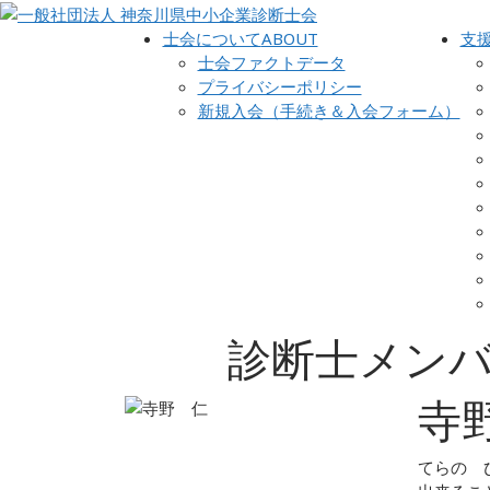
士会について
ABOUT
支
士会ファクトデータ
プライバシーポリシー
新規入会（手続き＆入会フォーム）
診断士メン
寺
てらの 