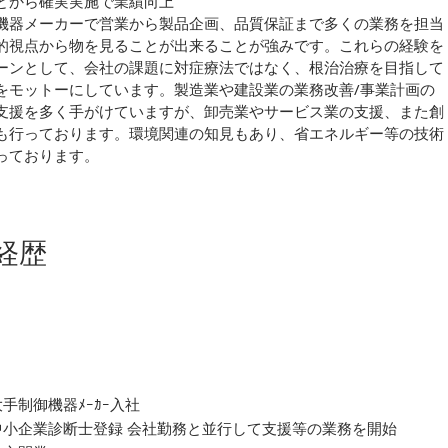
とから確実実施で業績向上
機器メーカーで営業から製品企画、品質保証まで多くの業務を担当
的視点から物を見ることが出来ることが強みです。これらの経験を
ーンとして、会社の課題に対症療法ではなく、根治治療を目指して
をモットーにしています。製造業や建設業の業務改善/事業計画の
支援を多く手がけていますが、卸売業やサービス業の支援、また創
も行っております。環境関連の知見もあり、省エネルギー等の技術
っております。
経歴
大手制御機器ﾒｰｶｰ入社
中小企業診断士登録 会社勤務と並行して支援等の業務を開始