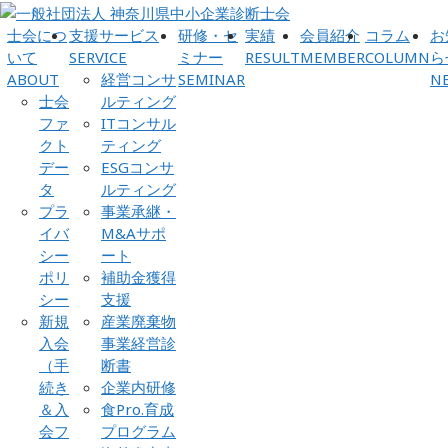
士会につ
支援サービス
研修・セ
実績
会員紹介
コラム
お
いて
SERVICE
ミナー
RESULT
MEMBER
COLUMN
ら
ABOUT
経営コンサ
SEMINAR
N
士会
ルティング
ファ
ITコンサル
クト
ティング
デー
ESGコンサ
タ
ルティング
プラ
事業承継・
イバ
M&Aサポ
シー
ート
ポリ
補助金獲得
シー
支援
新規
産業廃棄物
入会
事業経営診
（手
断書
続き
企業内研修
＆入
食Pro.育成
会フ
プログラム