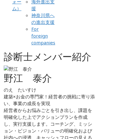
ォー
海外進出支
ム）
援
神奈川県へ
の進出支援
For
foreign
companies
診断士メンバー紹介
野江 泰介
のえ たいすけ
建築×お金の専門家！経営者の挑戦に寄り添
い、事業の成長を実現
経営者からお悩みごとを引き出し、課題を
明確化した上でアクションプランを作成
し、実行支援します。コーチング、ミッシ
ョン・ビジョン・バリューの明確化および
社内への浸透、キャッシュフローの見える