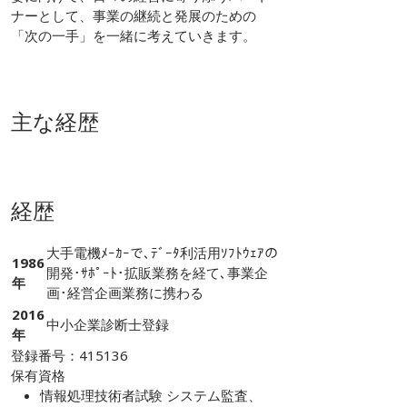
ナーとして、事業の継続と発展のための
「次の一手」を一緒に考えていきます。
主な経歴
経歴
大手電機ﾒｰｶｰで､ﾃﾞｰﾀ利活用ｿﾌﾄｳｪｱの
1986
開発･ｻﾎﾟｰﾄ･拡販業務を経て､事業企
年
画･経営企画業務に携わる
2016
中小企業診断士登録
年
登録番号：415136
保有資格
情報処理技術者試験 システム監査、