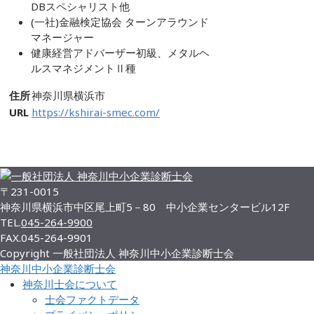
DBスペシャリスト他
(一社)金融検定協会 ターンアラウンド
マネージャー
健康経営アドバーザー初級、メタルヘ
ルスマネジメントⅡ種
住所
神奈川県横浜市
URL
https://kshirai-smec.com/
メンバー一覧
〒231-0015
神奈川県横浜市中区尾上町5－80 中小企業センタービル12F
TEL.
045-264-9900
FAX.
045-264-9901
Copyright 一般社団法人 神奈川中小企業診断士会
神奈川中小企業診断士会
神奈川士会について
士会ファクトデータ