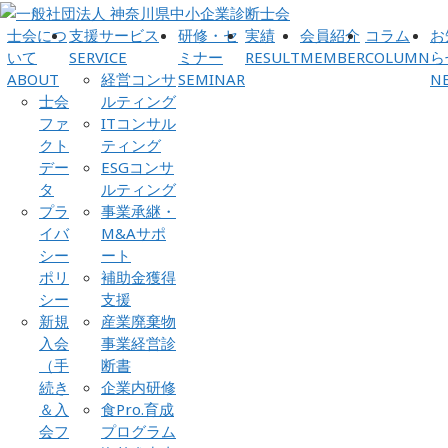
士会につ
支援サービス
研修・セ
実績
会員紹介
コラム
お
いて
SERVICE
ミナー
RESULT
MEMBER
COLUMN
ら
ABOUT
経営コンサ
SEMINAR
N
士会
ルティング
ファ
ITコンサル
クト
ティング
デー
ESGコンサ
タ
ルティング
プラ
事業承継・
イバ
M&Aサポ
シー
ート
ポリ
補助金獲得
シー
支援
新規
産業廃棄物
入会
事業経営診
（手
断書
続き
企業内研修
＆入
食Pro.育成
会フ
プログラム