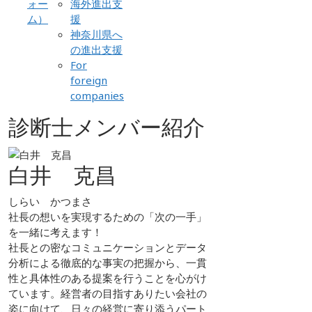
ォー
海外進出支
ム）
援
神奈川県へ
の進出支援
For
foreign
companies
診断士メンバー紹介
白井 克昌
しらい かつまさ
社長の想いを実現するための「次の一手」
を一緒に考えます！
社長との密なコミュニケーションとデータ
分析による徹底的な事実の把握から、一貫
性と具体性のある提案を行うことを心がけ
ています。経営者の目指すありたい会社の
姿に向けて、日々の経営に寄り添うパート