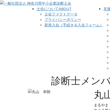
士会について
ABOUT
支
士会ファクトデータ
プライバシーポリシー
新規入会（手続き＆入会フォーム）
診断士メン
丸
まるやま