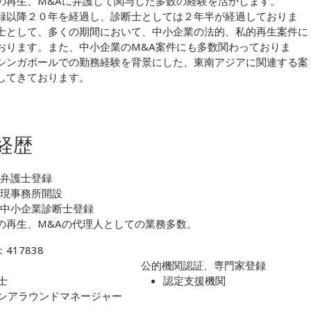
の再生、M&Aに弁護して関与した多数の経験を活かします。
録以降２０年を経過し、診断士としては２年半が経過しておりま
士として、多くの期間において、中小企業の法的、私的再生案件に
おります。また、中小企業のM&A案件にも多数関わっておりま
シンガポールでの勤務経験を背景にした、東南アジアに関連する案
してきております。
経歴
 弁護士登録
 現事務所開設
年 中小企業診断士登録
の再生、M&Aの代理人としての業務多数。
417838
公的機関認証、専門家登録
士
認定支援機関
ンアラウンドマネージャー