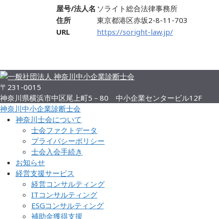
屋号/法人名
ソライト総合法律事務所
住所
東京都港区赤坂2-8-11-703
URL
https://soright-law.jp/
〒231-0015
神奈川県横浜市中区尾上町5－80 中小企業センタービル12F
神奈川中小企業診断士会
神奈川士会について
士会ファクトデータ
プライバシーポリシー
士会入会手続き
お知らせ
経営支援サービス
経営コンサルティング
ITコンサルティング
ESGコンサルティング
補助金獲得支援