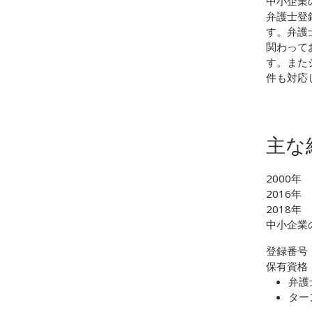
中小企業
弁護士登
す。弁護
関わって
す。また
件も対応
主な
2000年
2016年
2018
中小企業
登録番号：
保有資格
弁護
ター