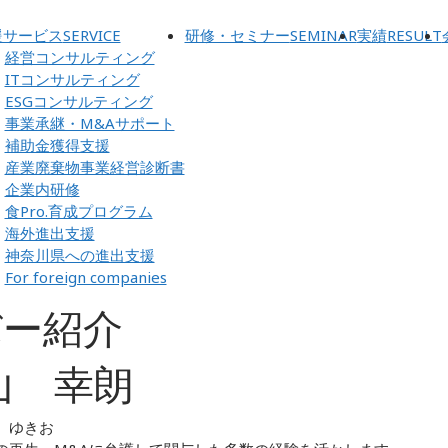
援サービス
SERVICE
研修・セミナー
SEMINAR
実績
RESULT
経営コンサルティング
ITコンサルティング
ESGコンサルティング
事業承継・M&Aサポート
補助金獲得支援
産業廃棄物事業経営診断書
企業内研修
食Pro.育成プログラム
海外進出支援
神奈川県への進出支援
For foreign companies
バー紹介
山 幸朗
 ゆきお