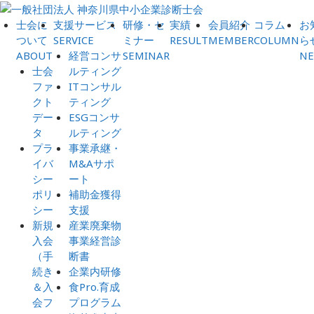
士会に
支援サービス
研修・セ
実績
会員紹介
コラム
お
ついて
SERVICE
ミナー
RESULT
MEMBER
COLUMN
ら
ABOUT
経営コンサ
SEMINAR
N
士会
ルティング
ファ
ITコンサル
クト
ティング
デー
ESGコンサ
タ
ルティング
プラ
事業承継・
イバ
M&Aサポ
シー
ート
ポリ
補助金獲得
シー
支援
新規
産業廃棄物
入会
事業経営診
（手
断書
続き
企業内研修
＆入
食Pro.育成
会フ
プログラム