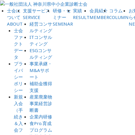
士会に
支援サービス
研修・セ
実績
会員紹介
コラム
お
ついて
SERVICE
ミナー
RESULT
MEMBER
COLUMN
ら
ABOUT
経営コンサ
SEMINAR
N
士会
ルティング
ファ
ITコンサル
クト
ティング
デー
ESGコンサ
タ
ルティング
プラ
事業承継・
イバ
M&Aサポ
シー
ート
ポリ
補助金獲得
シー
支援
新規
産業廃棄物
入会
事業経営診
（手
断書
続き
企業内研修
＆入
食Pro.育成
会フ
プログラム