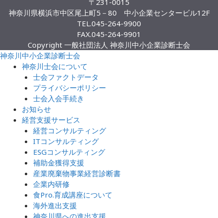
〒231-0015
神奈川県横浜市中区尾上町5－80 中小企業センタービル12F
TEL.
045-264-9900
FAX.
045-264-9901
Copyright 一般社団法人 神奈川中小企業診断士会
神奈川中小企業診断士会
神奈川士会について
士会ファクトデータ
プライバシーポリシー
士会入会手続き
お知らせ
経営支援サービス
経営コンサルティング
ITコンサルティング
ESGコンサルティング
補助金獲得支援
産業廃棄物事業経営診断書
企業内研修
食Pro.育成講座について
海外進出支援
神奈川県への進出支援