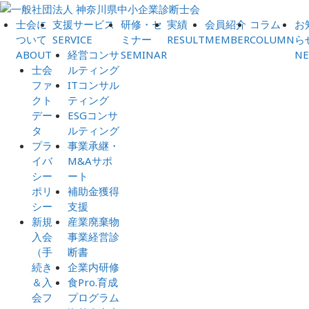
士会に
支援サービス
研修・セ
実績
会員紹介
コラム
お
ついて
SERVICE
ミナー
RESULT
MEMBER
COLUMN
ら
ABOUT
経営コンサ
SEMINAR
N
士会
ルティング
ファ
ITコンサル
クト
ティング
デー
ESGコンサ
タ
ルティング
プラ
事業承継・
イバ
M&Aサポ
シー
ート
ポリ
補助金獲得
シー
支援
新規
産業廃棄物
入会
事業経営診
（手
断書
続き
企業内研修
＆入
食Pro.育成
会フ
プログラム