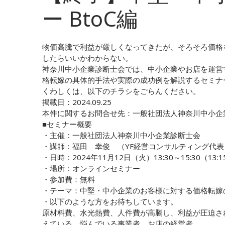
ー BtoC編
物価高騰で利益が厳しくなってきたが、そろそろ価格
したらいいかわからない。
神奈川中小企業診断士会では、中小企業やお店を運営
格転嫁の具体的手法や実際の成功例を解説するセミナ
くわしくは、以下のチラシをごらんください。
掲載日：
2024.09.25
本件に関するお問合せ先：一般社団法人神奈川中小企
■セミナー概要
・主催：一般社団法人神奈川中小企業診断士会
・講師：福田 幸俊 （YF経営コンサルティング代
・日時：2024年11月12日（火）13:30～15:30（13:
・場所：オンラインセミナー
・参加費：無料
・テーマ：中堅・中小企業のお客様に対する価格転嫁の
・以下のような方をお待ちしています。
原材料費、水光熱費、人件費が高騰し、利益が圧迫さ
えている、悩んでいる事業者、お店の経営者