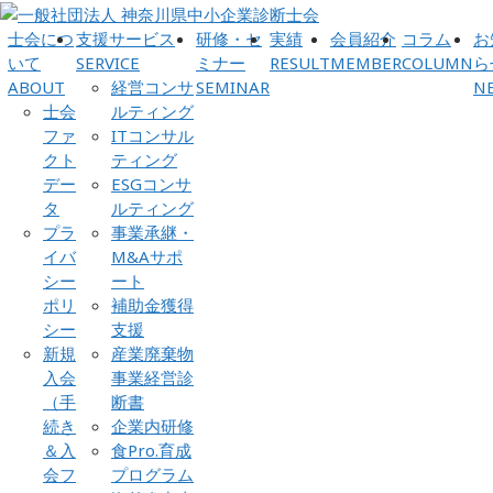
士会につ
支援サービス
研修・セ
実績
会員紹介
コラム
お
いて
SERVICE
ミナー
RESULT
MEMBER
COLUMN
ら
ABOUT
経営コンサ
SEMINAR
N
士会
ルティング
ファ
ITコンサル
クト
ティング
デー
ESGコンサ
タ
ルティング
プラ
事業承継・
イバ
M&Aサポ
シー
ート
ポリ
補助金獲得
シー
支援
新規
産業廃棄物
入会
事業経営診
（手
断書
続き
企業内研修
＆入
食Pro.育成
会フ
プログラム