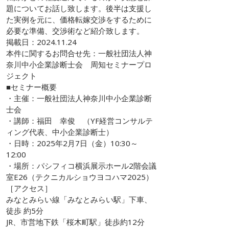
題についてお話し致します。後半は支援し
た実例を元に、価格転嫁交渉をするために
必要な準備、交渉術など紹介致します。
掲載日：
2024.11.24
本件に関するお問合せ先：一般社団法人神
奈川中小企業診断士会 周知セミナープロ
ジェクト
■セミナー概要
・主催：一般社団法人神奈川中小企業診断
士会
・講師：福田 幸俊 （YF経営コンサルテ
ィング代表、中小企業診断士）
・日時：2025年2月7日（金）10:30～
12:00
・場所：パシフィコ横浜展示ホール2階会議
室E26（テクニカルショウヨコハマ2025）
［アクセス］
みなとみらい線「みなとみらい駅」下車、
徒歩 約5分
JR、市営地下鉄「桜木町駅」徒歩約12分