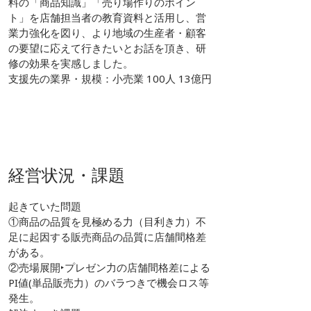
料の「商品知識」「売り場作りのポイン
ト」を店舗担当者の教育資料と活用し、営
業力強化を図り、より地域の生産者・顧客
の要望に応えて行きたいとお話を頂き、研
修の効果を実感しました。
支援先の業界・規模：小売業 100人 13億円
経営状況・課題
起きていた問題
①商品の品質を見極める力（目利き力）不
足に起因する販売商品の品質に店舗間格差
がある。
②売場展開‣プレゼン力の店舗間格差による
PI値(単品販売力）のバラつきで機会ロス等
発生。