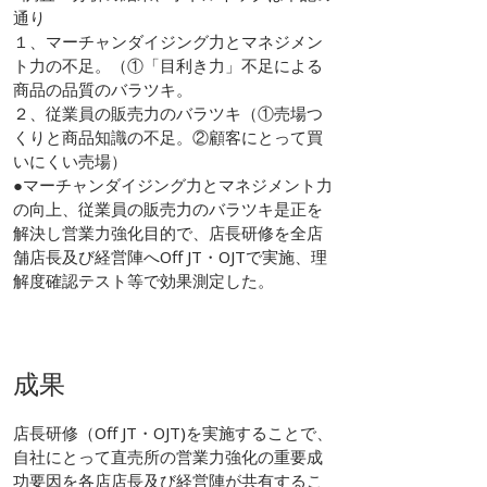
通り
１、マーチャンダイジング力とマネジメン
ト力の不足。（①「目利き力」不足による
商品の品質のバラツキ。
２、従業員の販売力のバラツキ（①売場つ
くりと商品知識の不足。②顧客にとって買
いにくい売場）
●マーチャンダイジング力とマネジメント力
の向上、従業員の販売力のバラツキ是正を
解決し営業力強化目的で、店長研修を全店
舗店長及び経営陣へOff JT・OJTで実施、理
解度確認テスト等で効果測定した。
成果
店長研修（Off JT・OJT)を実施することで、
自社にとって直売所の営業力強化の重要成
功要因を各店店長及び経営陣が共有するこ