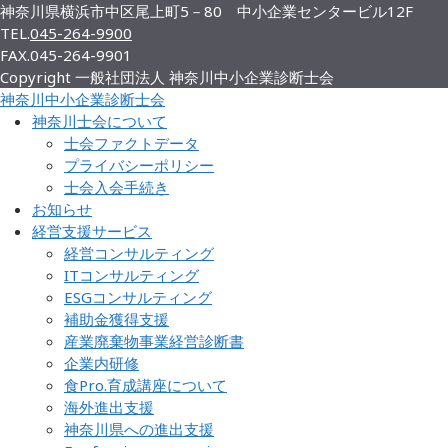
神奈川県横浜市中区尾上町5－80 中小企業センタービル12F
TEL.
045-264-9900
FAX.
045-264-9901
Copyright 一般社団法人 神奈川中小企業診断士会
神奈川中小企業診断士会
神奈川士会について
士会ファクトデータ
プライバシーポリシー
士会入会手続き
お知らせ
経営支援サービス
経営コンサルティング
ITコンサルティング
ESGコンサルティング
補助金獲得支援
産業廃棄物事業経営診断書
企業内研修
食Pro.育成講座について
海外進出支援
神奈川県への進出支援