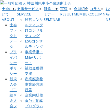
士会につ
支援サービス
研修・セ
実績
会員紹介
コラム
お
いて
SERVICE
ミナー
RESULT
MEMBER
COLUMN
ら
ABOUT
経営コンサ
SEMINAR
N
士会
ルティング
ファ
ITコンサル
クト
ティング
デー
ESGコンサ
タ
ルティング
プラ
事業承継・
イバ
M&Aサポ
シー
ート
ポリ
補助金獲得
シー
支援
新規
産業廃棄物
入会
事業経営診
（手
断書
続き
企業内研修
＆入
食Pro.育成
会フ
プログラム