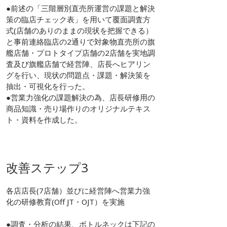
●前述の「三階層別直売所運営の課題と解決
策の臨店チェック表」を用いて覆面調査方
式(店舗のありのままの現状を把握できる）
と事前連絡臨店の2通りで対象物直売所の旗
艦店舗・プロトタイプ店舗の2店舗を実地調
査及び旗艦店舗で経営陣、店長へヒアリン
グを行い、現状の問題点・課題・解決策を
抽出・可視化を行った。
●営業力強化の課題解決の為、店長研修用の
商品知識・売り場作りのオリジナルテキス
ト・資料を作成した。
改善ステップ3
各店店長(7店舗）並びに経営陣へ営業力強
化の研修教育(Off JT・OJT）を実施
●調査・分析の結果、ボトルネックは下記の