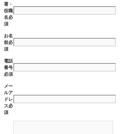
署・
役職
名
必
須
お名
前
必
須
電話
番号
必須
メー
ルア
ドレ
ス
必
須