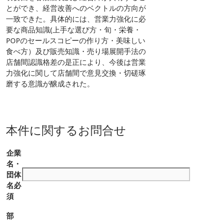
とができ、経営改善へのベクトルの方向が
一致できた。具体的には、営業力強化に必
要な商品知識(上手な選び方・旬・栄養・
POPのセールスコピーの作り方・美味しい
食べ方）及び販売知識・売り場展開手法の
店舗間認識格差の是正により、今後は営業
力強化に関して店舗間で意見交換・切磋琢
磨する意識が醸成された。
本件に関するお問合せ
企業
名・
団体
名
必
須
部