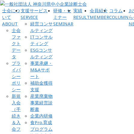
士会につ
支援サービス
研修・セ
実績
会員紹介
コラム
お
いて
SERVICE
ミナー
RESULT
MEMBER
COLUMN
ら
ABOUT
経営コンサ
SEMINAR
N
士会
ルティング
ファ
ITコンサル
クト
ティング
デー
ESGコンサ
タ
ルティング
プラ
事業承継・
イバ
M&Aサポ
シー
ート
ポリ
補助金獲得
シー
支援
新規
産業廃棄物
入会
事業経営診
（手
断書
続き
企業内研修
＆入
食Pro.育成
会フ
プログラム