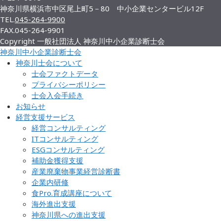
神奈川県横浜市中区尾上町5－80 中小企業センタービル12F
TEL.
045-264-9900
FAX.
045-264-9901
Copyright 一般社団法人 神奈川中小企業診断士会
神奈川中小企業診断士会
神奈川士会について
士会ファクトデータ
プライバシーポリシー
士会入会手続き
お知らせ
経営支援サービス
経営コンサルティング
ITコンサルティング
ESGコンサルティング
補助金獲得支援
産業廃棄物事業経営診断書
企業内研修
食Pro.育成講座について
海外進出支援
神奈川県への進出支援