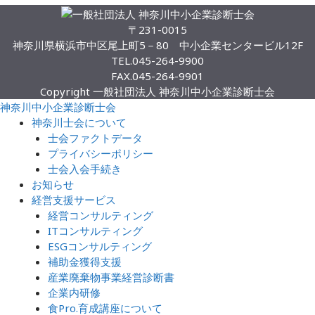
〒231-0015
神奈川県横浜市中区尾上町5－80 中小企業センタービル12F
TEL.
045-264-9900
FAX.
045-264-9901
Copyright 一般社団法人 神奈川中小企業診断士会
神奈川中小企業診断士会
神奈川士会について
士会ファクトデータ
プライバシーポリシー
士会入会手続き
お知らせ
経営支援サービス
経営コンサルティング
ITコンサルティング
ESGコンサルティング
補助金獲得支援
産業廃棄物事業経営診断書
企業内研修
食Pro.育成講座について