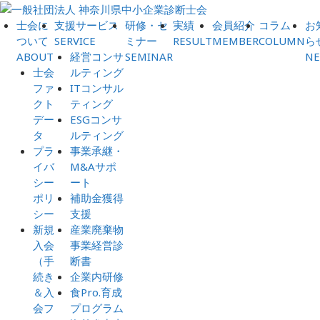
士会に
支援サービス
研修・セ
実績
会員紹介
コラム
お
ついて
SERVICE
ミナー
RESULT
MEMBER
COLUMN
ら
ABOUT
経営コンサ
SEMINAR
N
士会
ルティング
ファ
ITコンサル
クト
ティング
デー
ESGコンサ
タ
ルティング
プラ
事業承継・
イバ
M&Aサポ
シー
ート
ポリ
補助金獲得
シー
支援
新規
産業廃棄物
入会
事業経営診
（手
断書
続き
企業内研修
＆入
食Pro.育成
会フ
プログラム